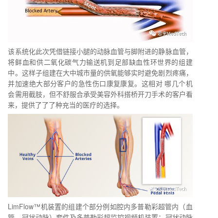
该系统化此次凭借链接小腿的动脉血管与脚附进的静脉血管，
将鲜血和供二氧化碳气力输送机到足部缺血性环世界的组建
中。这样子组建在大中城市量的供氧能够实时避免剧烈疼痛，
并加速绝大部分客户的急性伤口康复康复。这相对 哪几个机
会需用截肢，但不舒服合承受美容外科搭桥开刀手术的客户看
来，提供了了了种充当的医疗的选择。
LimFlow™机装置的组建个部分例如腔内多普勒彩超管内（血
管、冠状动脉）套件及多普勒彩超监控视频机装置；冠状动脉