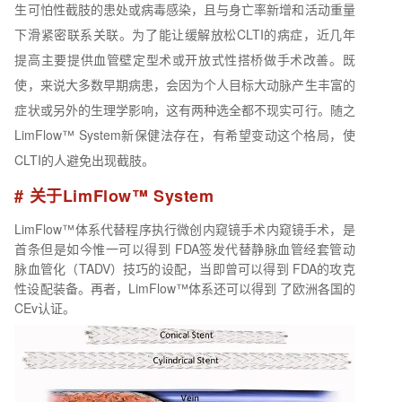
生可怕性截肢的患处或病毒感染，且与身亡率新增和活动重量
下滑紧密联系关联。为了能让缓解放松CLTI的病症，近几年
提高主要提供血管壁定型术或开放式性搭桥做手术改善。既
使，来说大多数早期病患，会因为个人目标大动脉产生丰富的
症状或另外的生理学影响，这有两种选全都不现实可行。随之
LimFlow™ System新保健法存在，有希望变动这个格局，使
CLTI的人避免出现截肢。
# 关于LimFlow™ System
LimFlow™体系代替程序执行微创内窥镜手术内窥镜手术，是
首条但是如今惟一可以得到 FDA签发代替静脉血管经套管动
脉血管化（TADV）技巧的设配，当即曾可以得到 FDA的攻克
性设配装备。再者，LimFlow™体系还可以得到 了欧洲各国的
CEv认证。