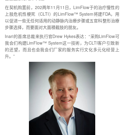
在契机购置前，202两年11月11日，LimFlow于的治疗慢性的
上肢危机性梗死（CLTI）的LimFlow™ System将建FDA，用
以促进一些无任何适用的动静脉内治療步骤或五官科整形治療
步骤选择，而要面对大面積截肢的朋友。
Inari的首席总裁来执行官Drew Hykes表达：“采购LimFlow可
我会们构建LimFlow™ System这一技術，为CLTI客户引致新
的还望，而且也会我会们厂家的服务实行文化多元化经营上
升。”