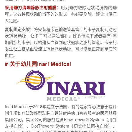
采用瓣刀清理静脉注射瓣膜：
用到瓣刀取除冠状动脉内的瓣
膜，这各种冠状动脉当下的的形式，有必要割除，好让血供汇
入足底。
复制固定支架：
将安装程序在输送管套管上的卡子复制到动冠
状冠状动脉，让卡子可以通过留孔。好多情况下或者要有“添
加附加的卡子，以构建从血管到冠状冠状动脉的管道。卡子的
发生让血夜从血管流往冠状冠状动脉，可以恢复正常到足底的
血供。
# 关于幼儿园Inari Medical
Inari Medical于2013年建立于法国，有的是家专心致志于设计
制作规划疗法漫性型动脉血管注射疾病自身者服务的医药器具
集团公司。集团公司的服务包含FlowTriever® System（用到
去掉血栓）、ClotTriever® System（切实疗法固执血栓）、