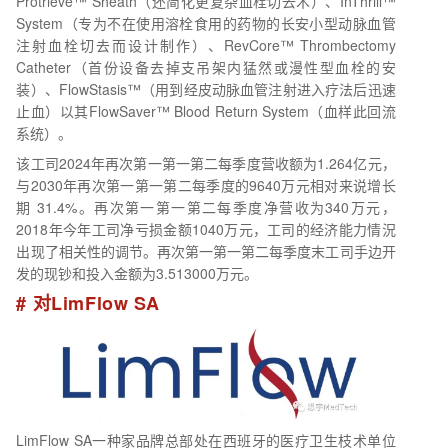
Protrieve™ Sheath（还简化更复杂血栓切去术）、InThrill™
System（专为不在使用溶栓食用的药物的长安小型动脉血管
注射血栓切去而设计制作）、RevCore™ Thrombectomy
Catheter（首份设备去掉支吊架内猛然或漫性型血栓的安
装）、FlowStasis™（用到经皮动脉血管注射进入疗法后迅速
止血）以其FlowSaver™ Blood Return System（血样此回流
系统）。
该工司2024年再次第一第一第二每季度营收额为1.264亿元，
与2030年再次第一第一第二每季度的9640万元相对来说增长
期 31.4%。再次第一第一第二每季度净营收为340万元，
2018年今年工司净亏损金额1040万元，工司的经济能力情況
出现了相关性的调节。再次第一第一第二每季度末工司手边开
发的现钞和投入金额为3.513000万元。
# 对LimFlow SA
LimFlow SA一种家品牌总部处在西班牙的医疗卫生枝术单位