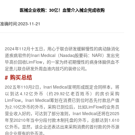
医械企业收购：30亿！血管介入械企完成收购
准确时间:2023-11-21
2024年112月十五日，用心于联合研发缓解慢性的病动脉消化
道疾病软件的Inari Medical（Nasdaq股要码：NARI）发出完
毕高价回收LimFlow，的一家为终初期慢性的病身体脑供血不
足患儿联合研发外周血液内技巧的装修公司。
# 购买总结
202五年110月2日，Inari Medical宣明形成既定合同样本，将
以到达4.12亿外币（约29.92亿老百姓币）的房价采购
LimFlow。Inari Medical筹划在消费已到位时态先付款总产值
为2.10亿外币的外币，采购已到位后，比如LimFlow的业务员
营业收入好的，可达到了部分准则，Inari Medical还将在2025
年至20210年当中分段付款木制托盘的外币，总额达到1.610
亿外币。显然，该企业还表达出来采购消费的首付款的外币源
自企业原有的外币流。