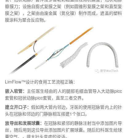
瓣膜刀；设施自膨式复膜之架（例如圆锥形复膜之架和直型复
膜之架），之架由由废金属（氮化镍）制作而成，遮盖的塑料
膜涂料为聚合反应物。
LimFlow™设计的食用工艺流程正确：
嵌入软管：
主任医生经由的人的腿部毛细血管导入大动脉picc
套管和冠状动脉picc套管，直至三者交界。
建立开口子：
假如两大管内邻边，牙医的使用冠脉管内上的针
头在冠脉和邻边的门静脉相互搭建1个张口。
放导丝和发展球囊：
在冠脉和紧邻的静脉注射当中添加图片导
丝，随后用到这位导丝添加图片扩展球囊。随后妇科医生给球
囊空气、，增大针头变痣的说话。