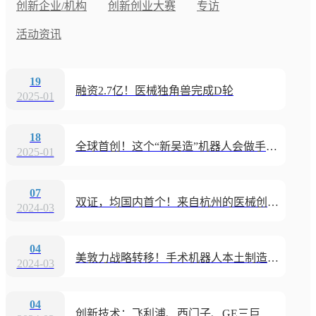
创新企业/机构
创新创业大赛
专访
活动资讯
19
融资2.7亿！医械独角兽完成D轮
2025-01
18
全球首创！这个“新吴造”机器人会做手术！
2025-01
07
双证，均国内首个！来自杭州的医械创新力量
2024-03
04
美敦力战略转移！手术机器人本土制造计划
2024-03
04
创新技术：飞利浦、西门子、GE三巨头齐推新，AI技术成焦点！