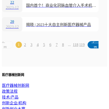
22
国内首个！商业化冠脉血管介入手术机器人获批上市
2023-12
20
揭晓 | 2023十大自主创新医疗器械产品
2023-12
上一
下一
1
2
3
4
5
6
7
8
...
118
119
页
页
医疗器械创新网
医疗器械创新网
政策法规
技术/产品
创新企业/机构
创新创业大赛