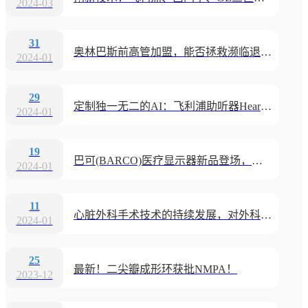
2024-03
31
奥林巴斯前高管加盟，能否拯救濒临退市的手术机器人“独角兽”？
2024-01
29
定制独一无二的AI：飞利浦助听器HearLink30平台定制机迎春上市
2024-01
19
巴可(BARCO)医疗显示器新品登场，开启远程阅片与诊断协作
2024-01
11
心脏外科手术技术的持续发展，对外科手术医生技能的训练提出了与时俱进的要求
2024-01
25
最新！二尖瓣成形环获批NMPA！
2023-12